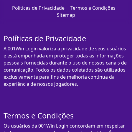
Políticas de Privacidade
Termos e Condições
Sitemap
Políticas de Privacidade
A 001Win Login valoriza a privacidade de seus usuários
e está empenhada em proteger todas as informações
pessoais fornecidas durante o uso de nossos canais de
comunicação. Todos os dados coletados são utilizados
exclusivamente para fins de melhoria contínua da
experiência de nossos jogadores.
Termos e Condições
Os usuários da 001Win Login concordam em respeitar