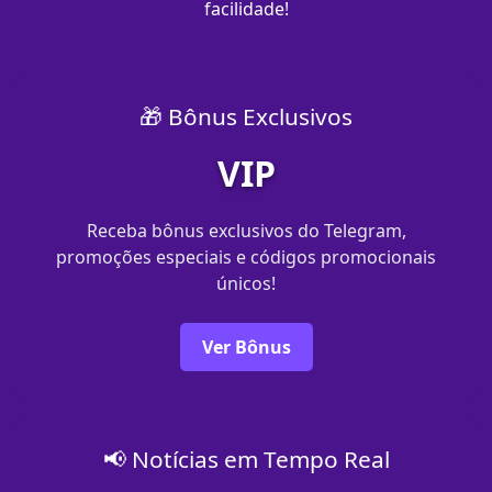
facilidade!
🎁 Bônus Exclusivos
VIP
Receba bônus exclusivos do Telegram,
promoções especiais e códigos promocionais
únicos!
Ver Bônus
📢 Notícias em Tempo Real