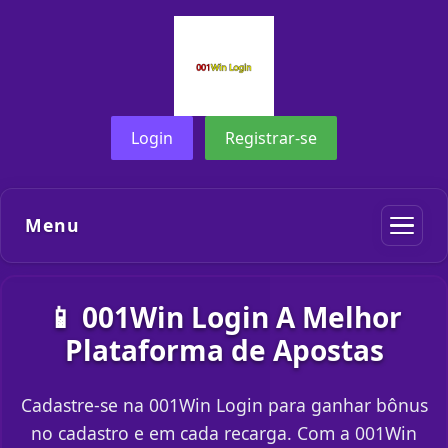
Login
Registrar-se
Menu
📱 001Win Login A Melhor
Plataforma de Apostas
Cadastre-se na 001Win Login para ganhar bônus
no cadastro e em cada recarga. Com a 001Win