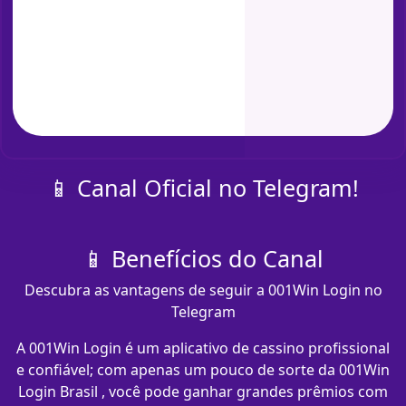
📱 Canal Oficial no Telegram!
📱 Benefícios do Canal
Descubra as vantagens de seguir a 001Win Login no
Telegram
A 001Win Login é um aplicativo de cassino profissional
e confiável; com apenas um pouco de sorte da 001Win
Login Brasil , você pode ganhar grandes prêmios com