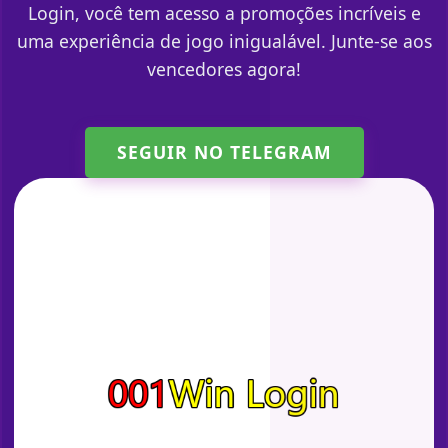
Login, você tem acesso a promoções incríveis e
uma experiência de jogo inigualável. Junte-se aos
vencedores agora!
SEGUIR NO TELEGRAM