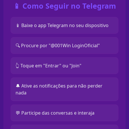
📱 Como Seguir no Telegram
📱 Baixe o app Telegram no seu dispositivo
🔍 Procure por "@001Win LoginOficial"
👆 Toque em "Entrar" ou "Join"
🔔 Ative as notificações para não perder
nada
💬 Participe das conversas e interaja