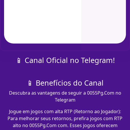
📱 Canal Oficial no Telegram!
📱 Benefícios do Canal
Descubra as vantagens de seguir a 0055Pg.Com no
Telegram
Jogue em jogos com alta RTP (Retorno ao Jogador):
Para melhorar seus retornos, prefira jogos com RTP
alto no 0055Pg.Com com​. Esses jogos oferecem