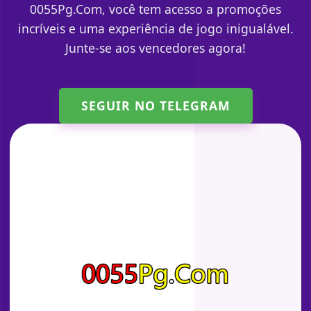
0055Pg.Com, você tem acesso a promoções
incríveis e uma experiência de jogo inigualável.
Junte-se aos vencedores agora!
SEGUIR NO TELEGRAM