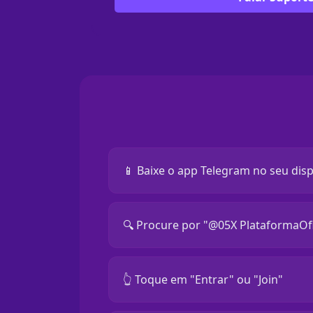
📱 Baixe o app Telegram no seu disp
🔍 Procure por "@05X PlataformaOfi
👆 Toque em "Entrar" ou "Join"