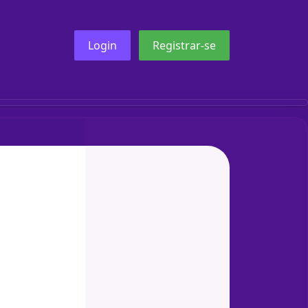
Login
Registrar-se