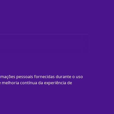
ormações pessoais fornecidas durante o uso
e melhoria contínua da experiência de