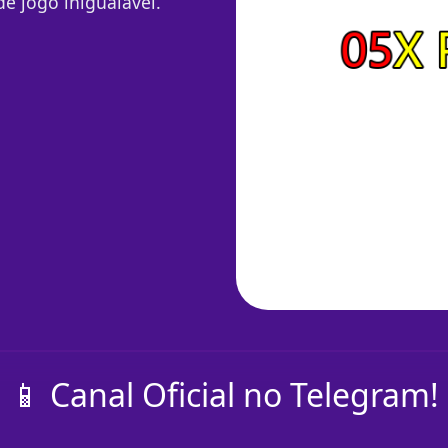
e jogo inigualável.
📱 Canal Oficial no Telegram!