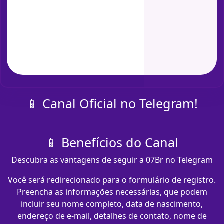
📱 Canal Oficial no Telegram!
📱 Benefícios do Canal
Descubra as vantagens de seguir a 07Br no Telegram
Você será redirecionado para o formulário de registro.
Preencha as informações necessárias, que podem
incluir seu nome completo, data de nascimento,
endereço de e-mail, detalhes de contato, nome de