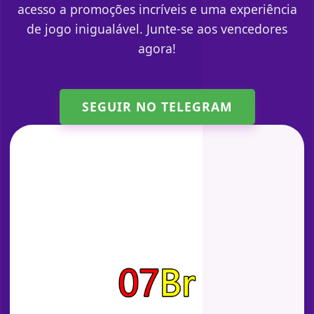
acesso a promoções incríveis e uma experiência
de jogo inigualável. Junte-se aos vencedores
agora!
SEGUIR NO TELEGRAM