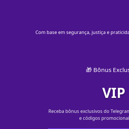
Com base em segurança, justiça e praticid
🎁 Bônus Exclu
VIP
Receba bônus exclusivos do Telegra
e códigos promocionai