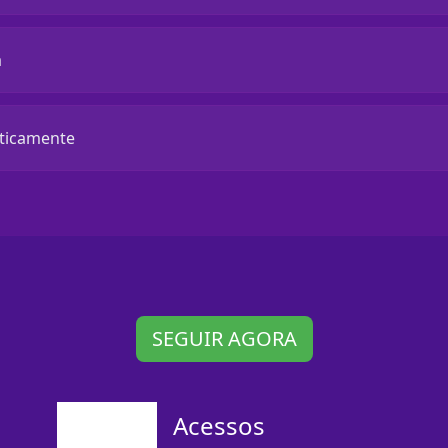
a
aticamente
SEGUIR AGORA
Acessos