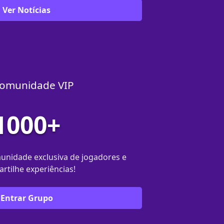
Ver Notícias
Comunidade VIP
1000+
unidade exclusiva de jogadores e
rtilhe experiências!
Entrar Grupo