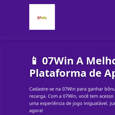
📱 07Win A Melh
Plataforma de A
Cadastre-se na 07Win para ganhar bônu
recarga. Com a 07Win, você tem acesso 
uma experiência de jogo inigualável. J
agora!