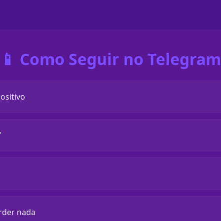
📱 Como Seguir no Telegram
ositivo
"
erder nada