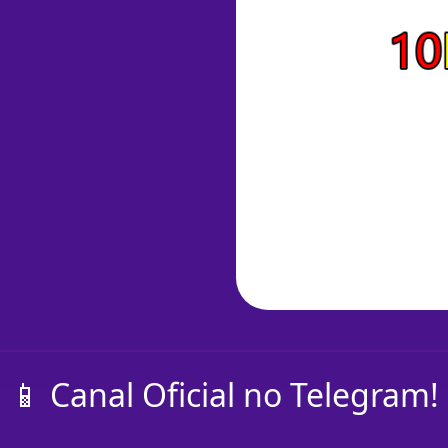
📱 Canal Oficial no Telegram!