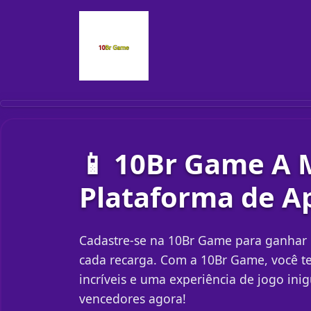
📱 10Br Game A 
Plataforma de A
Cadastre-se na 10Br Game para ganhar
cada recarga. Com a 10Br Game, você 
incríveis e uma experiência de jogo inig
vencedores agora!