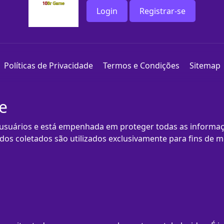
Login
Registrar-se
Políticas de Privacidade
Termos e Condições
Sitemap
de
s usuários e está empenhada em proteger todas as informaç
os coletados são utilizados exclusivamente para fins de m