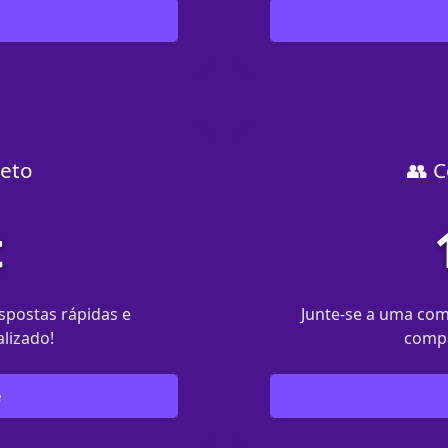
reto
👥 
t
espostas rápidas e
Junte-se a uma com
lizado!
compa
e