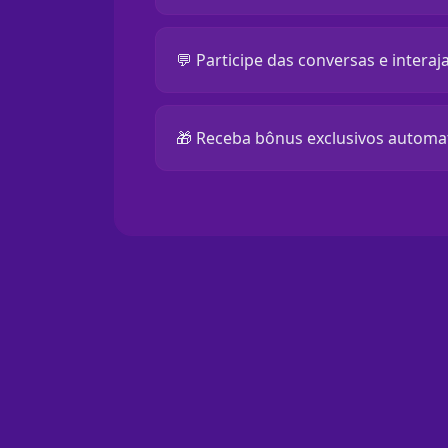
💬 Participe das conversas e interaj
🎁 Receba bônus exclusivos autom