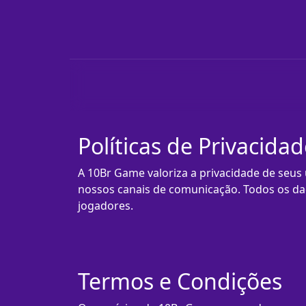
Políticas de Privacida
A 10Br Game valoriza a privacidade de seu
nossos canais de comunicação. Todos os dad
jogadores.
Termos e Condições