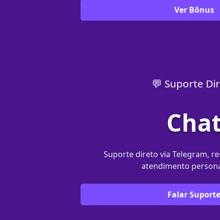
Ver Bônus
💬 Suporte Di
Cha
Suporte direto via Telegram, r
atendimento persona
Falar Suport