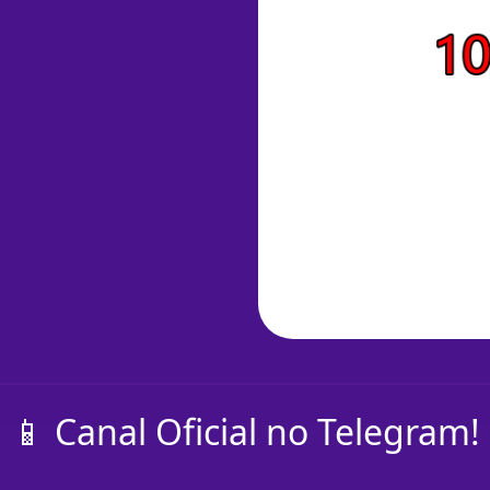
📱 Canal Oficial no Telegram!