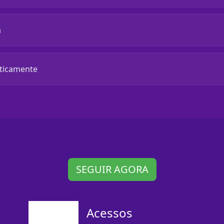
a
aticamente
SEGUIR AGORA
Acessos