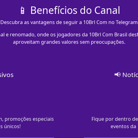
📱 Benefícios do Canal
Descubra as vantagens de seguir a 10Brl Com no Telegram
nal e renomado, onde os jogadores da 10Brl Com Brasil des
aproveitam grandes valores sem preocupações.
sivos
📢 Notí
m, promoções especiais
Fique por dentro d
s únicos!
eventos da