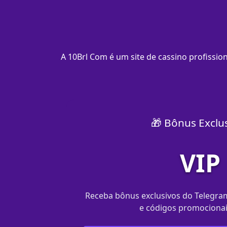
A 10Brl Com é um site de cassino profissio
🎁 Bônus Exclu
VIP
Receba bônus exclusivos do Telegra
e códigos promocionai