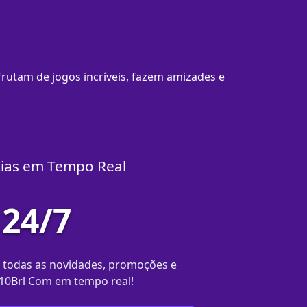
frutam de jogos incríveis, fazem amizades e
cias em Tempo Real
24/7
e todas as novidades, promoções e
 10Brl Com em tempo real!