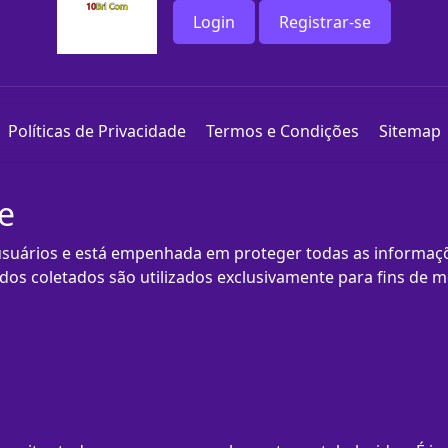
Login
Registrar-se
Políticas de Privacidade
Termos e Condições
Sitemap
de
 usuários e está empenhada em proteger todas as informaç
os coletados são utilizados exclusivamente para fins de m