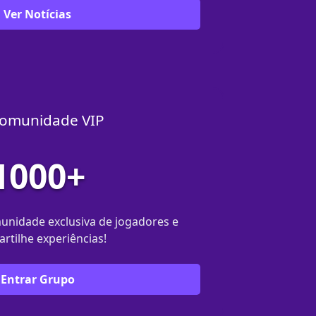
Ver Notícias
Comunidade VIP
1000+
unidade exclusiva de jogadores e
rtilhe experiências!
Entrar Grupo