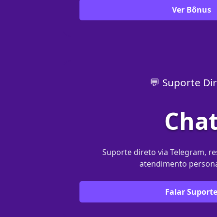
Ver Bônus
💬 Suporte Di
Cha
Suporte direto via Telegram, r
atendimento persona
Falar Suport