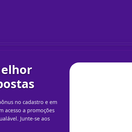
Melhor
postas
bônus no cadastro e em
em acesso a promoções
ualável. Junte-se aos