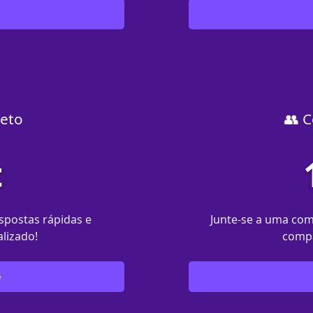
reto
👥 
t
espostas rápidas e
Junte-se a uma com
lizado!
compa
e