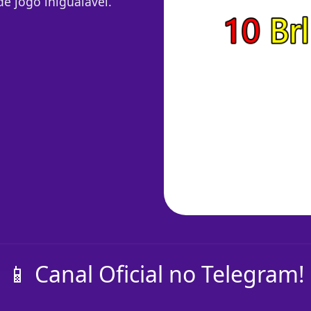
e jogo inigualável.
📱 Canal Oficial no Telegram!