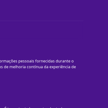
formações pessoais fornecidas durante o
ns de melhoria contínua da experiência de