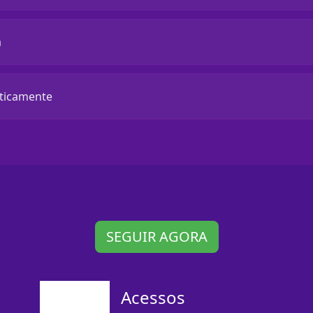
a
aticamente
SEGUIR AGORA
Acessos