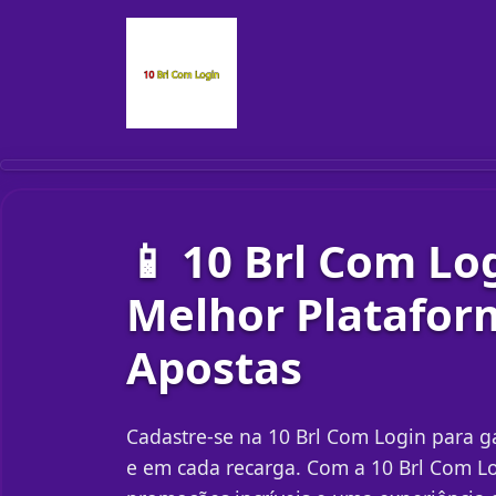
📱 10 Brl Com Lo
Melhor Platafor
Apostas
Cadastre-se na 10 Brl Com Login para 
e em cada recarga. Com a 10 Brl Com Lo