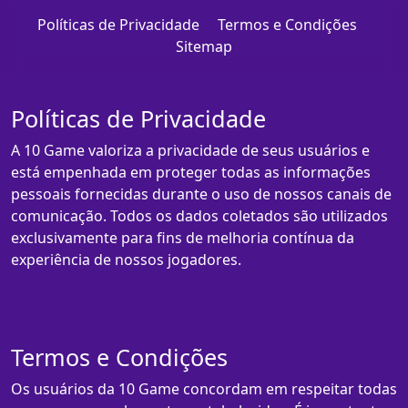
Políticas de Privacidade
Termos e Condições
Sitemap
Políticas de Privacidade
A 10 Game valoriza a privacidade de seus usuários e
está empenhada em proteger todas as informações
pessoais fornecidas durante o uso de nossos canais de
comunicação. Todos os dados coletados são utilizados
exclusivamente para fins de melhoria contínua da
experiência de nossos jogadores.
Termos e Condições
Os usuários da 10 Game concordam em respeitar todas