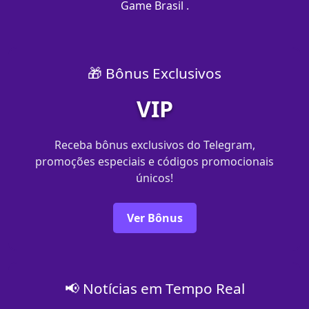
Game Brasil .
🎁 Bônus Exclusivos
VIP
Receba bônus exclusivos do Telegram,
promoções especiais e códigos promocionais
únicos!
Ver Bônus
📢 Notícias em Tempo Real