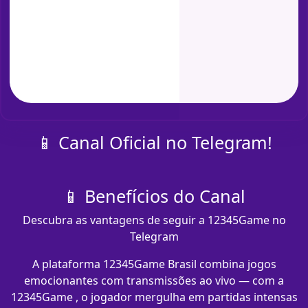
📱 Canal Oficial no Telegram!
📱 Benefícios do Canal
Descubra as vantagens de seguir a 12345Game no
Telegram
A plataforma 12345Game Brasil combina jogos
emocionantes com transmissões ao vivo — com a
12345Game , o jogador mergulha em partidas intensas