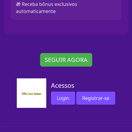
🎁 Receba bônus exclusivos
automaticamente
SEGUIR AGORA
Acessos
Login
Registrar-se