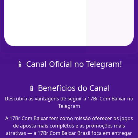
📱 Canal Oficial no Telegram!
📱 Benefícios do Canal
Descubra as vantagens de seguir a 17Br Com Baixar no
Telegram
A 17Br Com Baixar tem como missão oferecer os jogos
de aposta mais completos e as promoções mais
atrativas — a 17Br Com Baixar Brasil foca em entregar