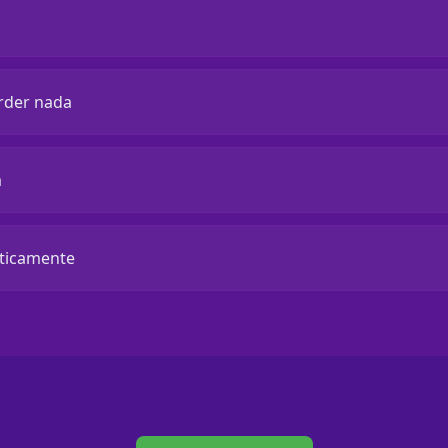
erder nada
a
aticamente