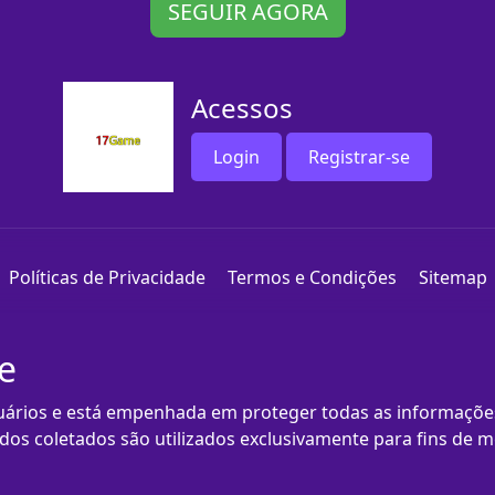
SEGUIR AGORA
Acessos
Login
Registrar-se
Políticas de Privacidade
Termos e Condições
Sitemap
de
suários e está empenhada em proteger todas as informaçõe
os coletados são utilizados exclusivamente para fins de m