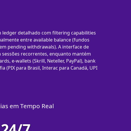
ledger detalhado com filtering capabilities
ualmente entre available balance (fundos
em pending withdrawals). A interface de
em sessões recorrentes, enquanto mantém
, e-wallets (Skrill, Neteller, PayPal), bank
a (PIX para Brasil, Interac para Canadá, UPI
cias em Tempo Real
24/7