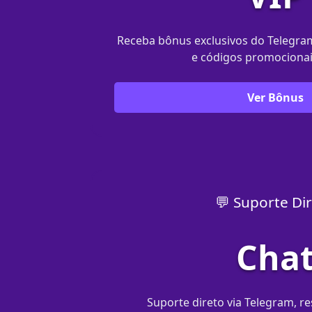
Receba bônus exclusivos do Telegra
e códigos promocionai
Ver Bônus
💬 Suporte Di
Cha
Suporte direto via Telegram, r