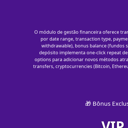
O módulo de gestão financeira oferece tran
por date range, transaction type, payme
withdrawable), bonus balance (fundos s
depósito implementa one-click repeat d
options para adicionar novos métodos atravé
transfers, cryptocurrencies (Bitcoin, Ether
🎁 Bônus Exclu
VIP