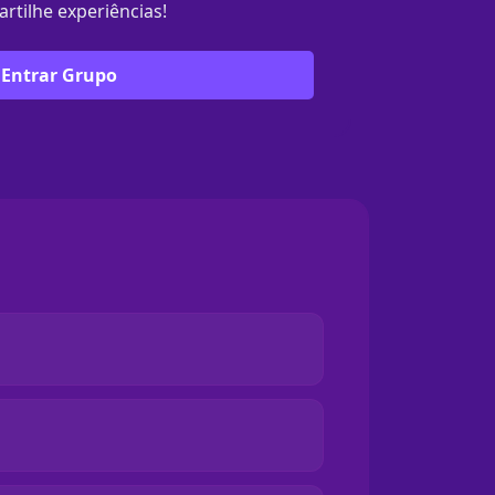
rtilhe experiências!
Entrar Grupo