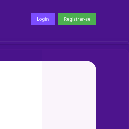
Login
Registrar-se