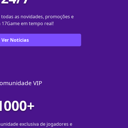
e todas as novidades, promoções e
a 17Game em tempo real!
Ver Notícias
Comunidade VIP
1000+
unidade exclusiva de jogadores e