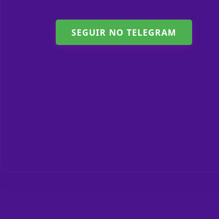
SEGUIR NO TELEGRAM