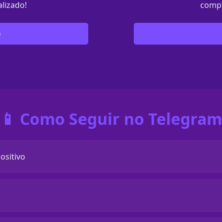
lizado!
compa
e
📱 Como Seguir no Telegram
ositivo