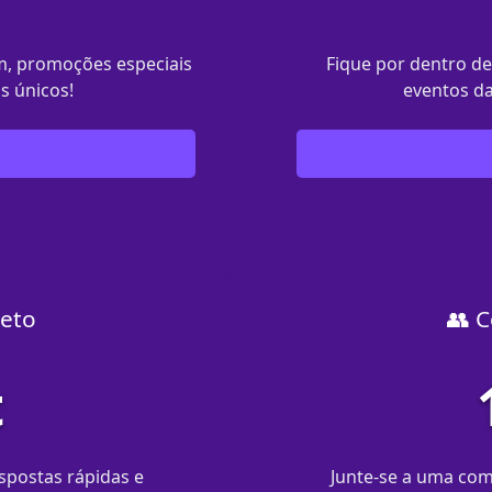
m, promoções especiais
Fique por dentro d
s únicos!
eventos d
reto
👥 
t
espostas rápidas e
Junte-se a uma com