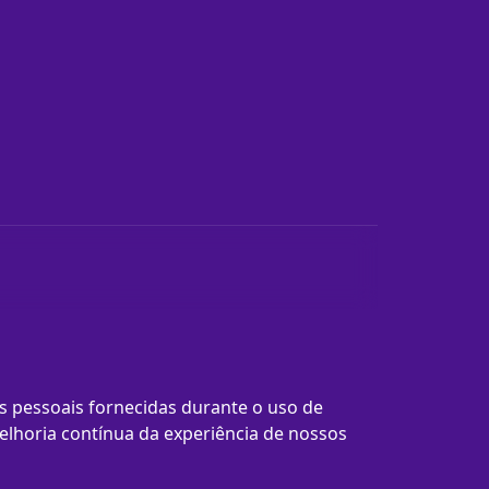
s pessoais fornecidas durante o uso de
elhoria contínua da experiência de nossos