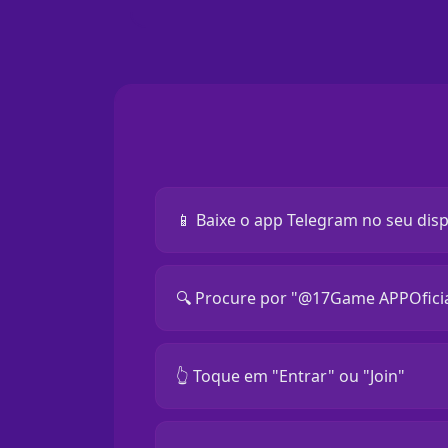
📱 Baixe o app Telegram no seu disp
🔍 Procure por "@17Game APPOficia
👆 Toque em "Entrar" ou "Join"