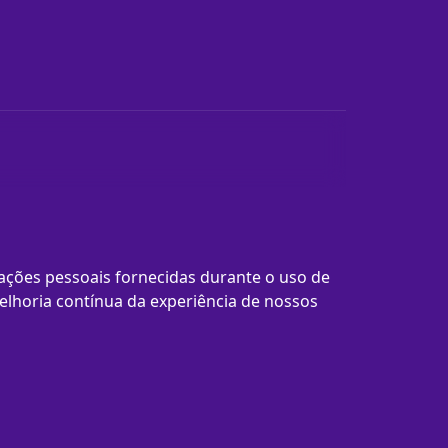
ações pessoais fornecidas durante o uso de
elhoria contínua da experiência de nossos