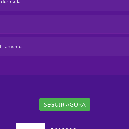
erder nada
a
aticamente
SEGUIR AGORA