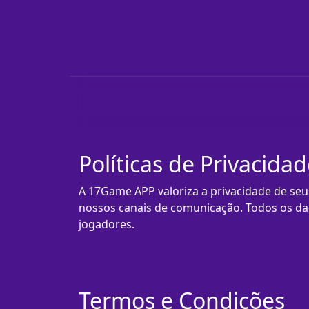
Políticas de Privacida
A 17Game APP valoriza a privacidade de se
nossos canais de comunicação. Todos os dad
jogadores.
Termos e Condições