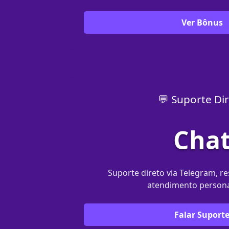
Ver Bônus
💬 Suporte Di
Cha
Suporte direto via Telegram, r
atendimento persona
Falar Suport