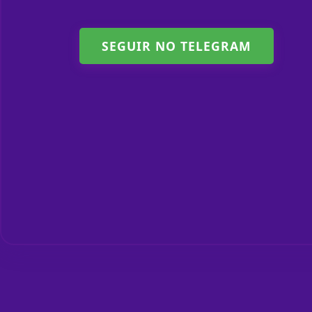
SEGUIR NO TELEGRAM