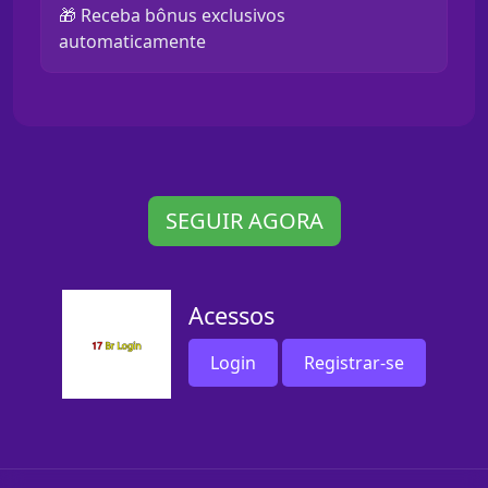
🎁 Receba bônus exclusivos
automaticamente
SEGUIR AGORA
Acessos
Login
Registrar-se