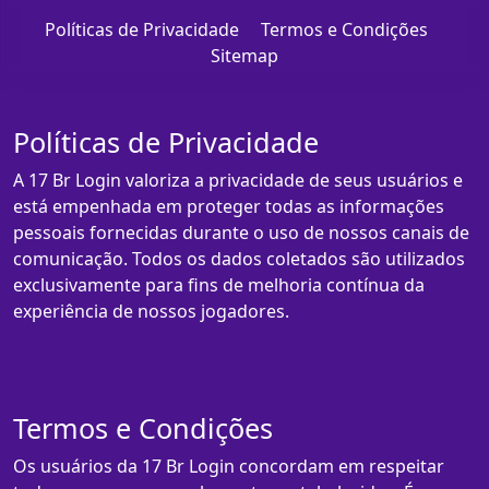
Políticas de Privacidade
Termos e Condições
Sitemap
Políticas de Privacidade
A 17 Br Login valoriza a privacidade de seus usuários e
está empenhada em proteger todas as informações
pessoais fornecidas durante o uso de nossos canais de
comunicação. Todos os dados coletados são utilizados
exclusivamente para fins de melhoria contínua da
experiência de nossos jogadores.
Termos e Condições
Os usuários da 17 Br Login concordam em respeitar