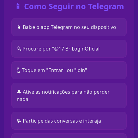
📱 Como Seguir no Telegram
📱 Baixe o app Telegram no seu dispositivo
🔍 Procure por "@17 Br LoginOficial"
👆 Toque em "Entrar" ou "Join"
🔔 Ative as notificações para não perder
nada
💬 Participe das conversas e interaja