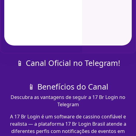
📱 Canal Oficial no Telegram!
📱 Benefícios do Canal
Descubra as vantagens de seguir a 17 Br Login no
Telegram
A 17 Br Login é um software de cassino confiável e
realista — a plataforma 17 Br Login Brasil atende a
diferentes perfis com notificações de eventos em