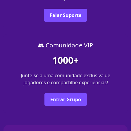
Falar Suporte
👥 Comunidade VIP
1000+
Junte-se a uma comunidade exclusiva de
jogadores e compartilhe experiências!
Entrar Grupo