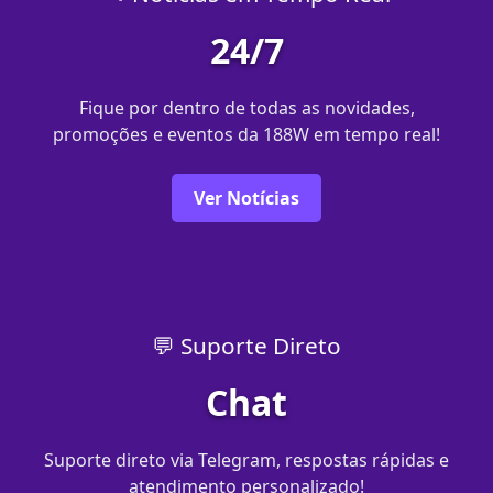
24/7
Fique por dentro de todas as novidades,
promoções e eventos da 188W em tempo real!
Ver Notícias
💬 Suporte Direto
Chat
Suporte direto via Telegram, respostas rápidas e
atendimento personalizado!