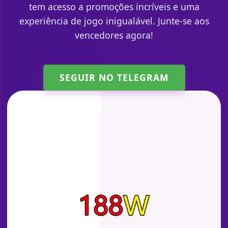
tem acesso a promoções incríveis e uma
experiência de jogo inigualável. Junte-se aos
vencedores agora!
SEGUIR NO TELEGRAM