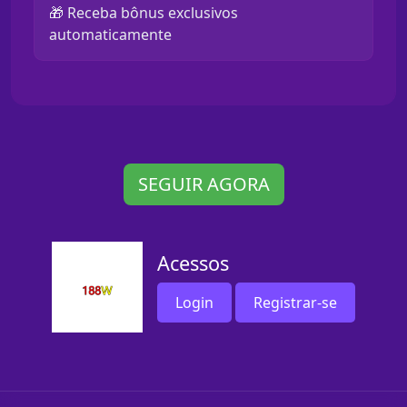
🎁 Receba bônus exclusivos
automaticamente
SEGUIR AGORA
Acessos
Login
Registrar-se