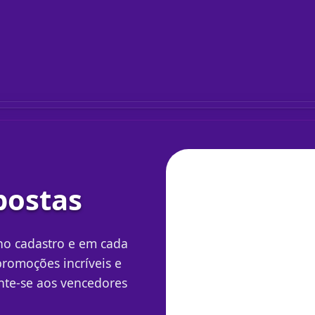
postas
no cadastro e em cada
promoções incríveis e
unte-se aos vencedores