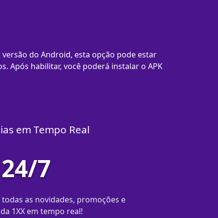
 versão do Android, esta opção pode estar
. Após habilitar, você poderá instalar o APK
cias em Tempo Real
24/7
e todas as novidades, promoções e
 da 1XX em tempo real!