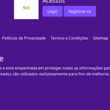
Acessos
Login
Registrar-se
Políticas de Privacidade
Termos e Condições
Sitemap
de
ios e está empenhada em proteger todas as informações pe
tados são utilizados exclusivamente para fins de melhoria