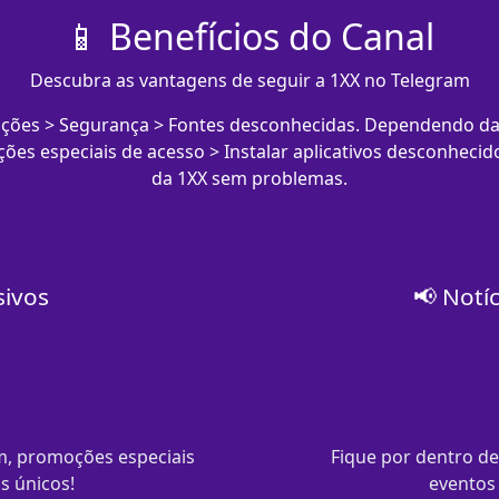
📱 Benefícios do Canal
Descubra as vantagens de seguir a 1XX no Telegram
rações > Segurança > Fontes desconhecidas. Dependendo da
ões especiais de acesso > Instalar aplicativos desconhecidos
da 1XX sem problemas.
sivos
📢 Notí
m, promoções especiais
Fique por dentro d
s únicos!
eventos