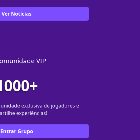
Ver Notícias
Comunidade VIP
1000+
unidade exclusiva de jogadores e
rtilhe experiências!
Entrar Grupo