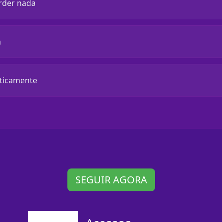
erder nada
a
aticamente
SEGUIR AGORA