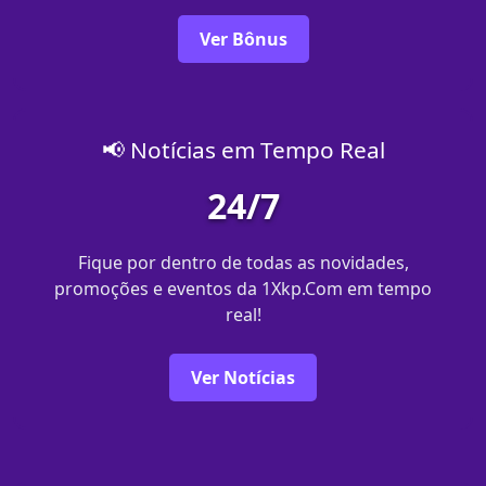
Ver Bônus
📢 Notícias em Tempo Real
24/7
Fique por dentro de todas as novidades,
promoções e eventos da 1Xkp.Com em tempo
real!
Ver Notícias