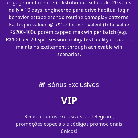
engagement metrics). Distribution schedule: 20 spins
daily × 10 days, engineered para drive habitual login
behavior estabelecendo routine gameplay patterns.
Each spin valued @ R$1-2 bet equivalent (total value
R$200-400), porém capped max win per batch (e.g.,
R$100 per 20-spin session) mitigates liability enquanto
maintains excitement through achievable win
scenarios.
🎁 Bônus Exclusivos
VIP
Receba bônus exclusivos do Telegram,
promoções especiais e códigos promocionais
únicos!