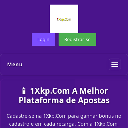
Login
Registrar-se
Menu
📱 1Xkp.Com A Melhor
Plataforma de Apostas
Cadastre-se na 1Xkp.Com para ganhar bônus no
cadastro e em cada recarga. Com a 1Xkp.Com,