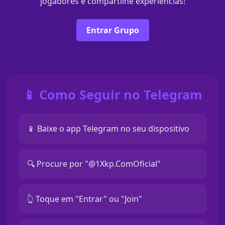
jogadores e compartilhe experiências!
Entrar Grupo
📱 Como Seguir no Telegram
📱 Baixe o app Telegram no seu dispositivo
🔍 Procure por "@1Xkp.ComOficial"
👆 Toque em "Entrar" ou "Join"