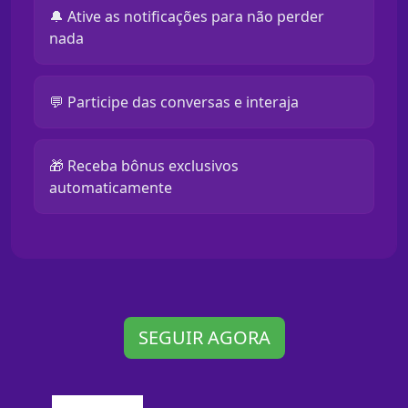
🔔 Ative as notificações para não perder
nada
💬 Participe das conversas e interaja
🎁 Receba bônus exclusivos
automaticamente
SEGUIR AGORA