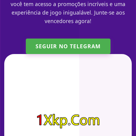
você tem acesso a promoções incríveis e uma
experiência de jogo inigualável. Junte-se aos
vencedores agora!
SEGUIR NO TELEGRAM