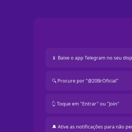
📱 Baixe o app Telegram no seu disp
🔍 Procure por "@20BrOficial"
👆 Toque em "Entrar" ou "Join"
🔔 Ative as notificações para não p