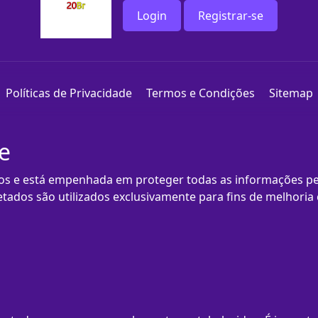
Login
Registrar-se
Políticas de Privacidade
Termos e Condições
Sitemap
de
rios e está empenhada em proteger todas as informações p
tados são utilizados exclusivamente para fins de melhoria