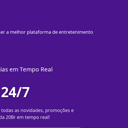
a ser a melhor plataforma de entretenimento
cias em Tempo Real
24/7
e todas as novidades, promoções e
da 20Br em tempo real!