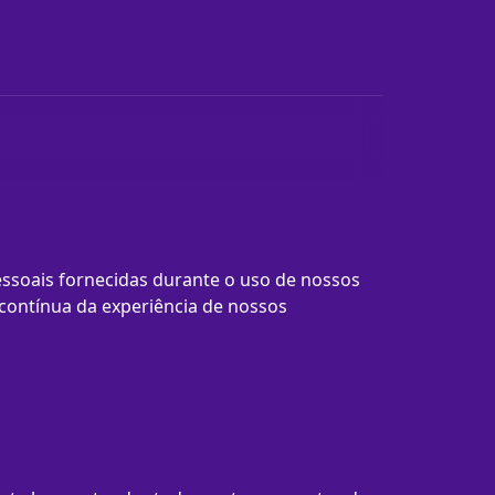
essoais fornecidas durante o uso de nossos
 contínua da experiência de nossos