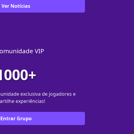
Ver Notícias
Comunidade VIP
1000+
unidade exclusiva de jogadores e
rtilhe experiências!
Entrar Grupo