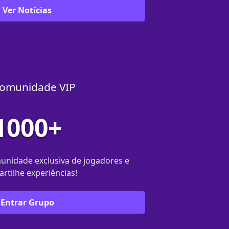
Ver Notícias
Comunidade VIP
1000+
unidade exclusiva de jogadores e
rtilhe experiências!
Entrar Grupo