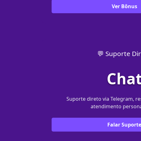
Ver Bônus
💬 Suporte Di
Cha
Suporte direto via Telegram, r
atendimento persona
Falar Suport