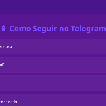
📱 Como Seguir no Telegram
ositivo
al"
erder nada