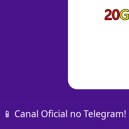
📱 Canal Oficial no Telegram!