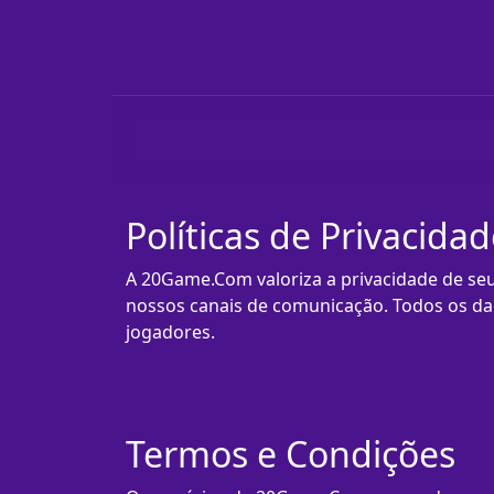
Políticas de Privacida
A 20Game.Com valoriza a privacidade de se
nossos canais de comunicação. Todos os dad
jogadores.
Termos e Condições