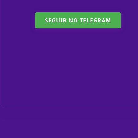
SEGUIR NO TELEGRAM