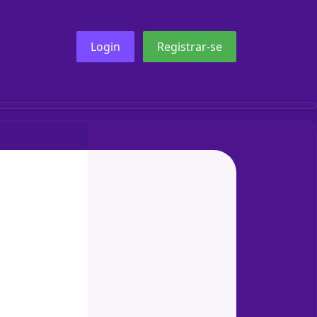
Login
Registrar-se