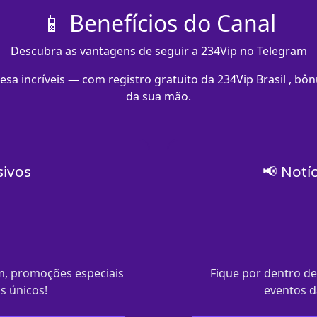
📱 Benefícios do Canal
Descubra as vantagens de seguir a 234Vip no Telegram
sa incríveis — com registro gratuito da 234Vip Brasil , b
da sua mão.
sivos
📢 Notí
m, promoções especiais
Fique por dentro d
s únicos!
eventos d