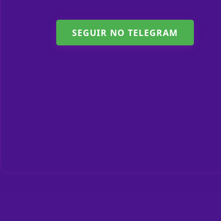
SEGUIR NO TELEGRAM