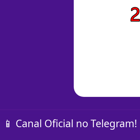
📱 Canal Oficial no Telegram!