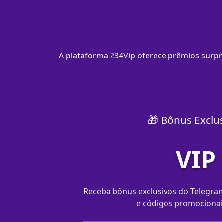
A plataforma 234Vip oferece prêmios surpre
🎁 Bônus Exclu
VIP
Receba bônus exclusivos do Telegra
e códigos promocionai