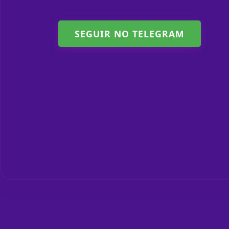
SEGUIR NO TELEGRAM