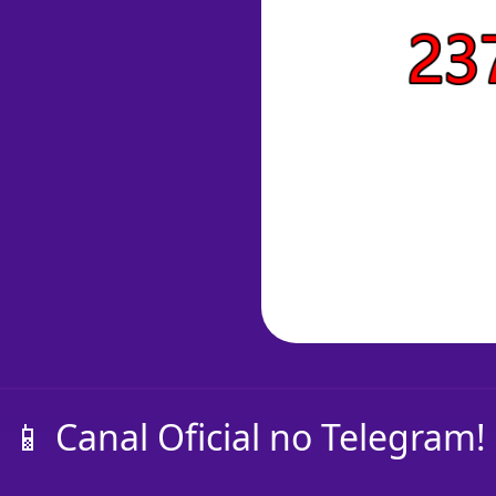
📱 Canal Oficial no Telegram!