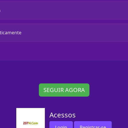
a
aticamente
SEGUIR AGORA
Acessos
Login
Registrar-se