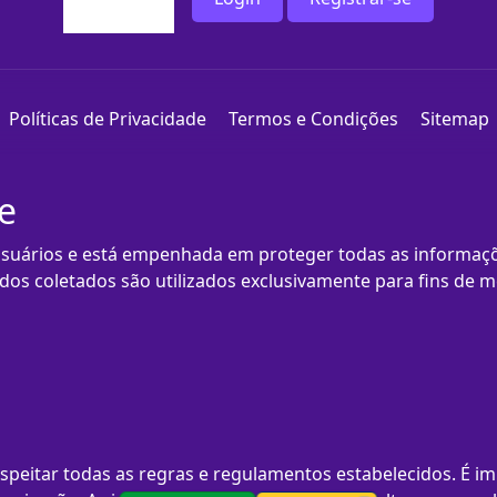
Políticas de Privacidade
Termos e Condições
Sitemap
de
 usuários e está empenhada em proteger todas as informaçõ
os coletados são utilizados exclusivamente para fins de m
eitar todas as regras e regulamentos estabelecidos. É im