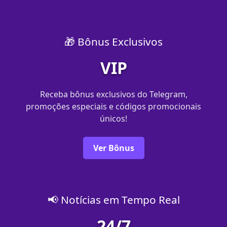
🎁 Bônus Exclusivos
VIP
Receba bônus exclusivos do Telegram,
promoções especiais e códigos promocionais
únicos!
Ver Bônus
📢 Notícias em Tempo Real
24/7