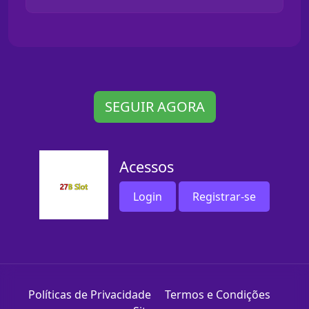
SEGUIR AGORA
Acessos
Login
Registrar-se
Políticas de Privacidade
Termos e Condições