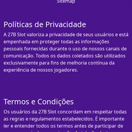
Sitemap
Políticas de Privacidade
A 27B Slot valoriza a privacidade de seus usuários e está
empenhada em proteger todas as informações
pessoais fornecidas durante o uso de nossos canais de
comunicação. Todos os dados coletados são utilizados
exclusivamente para fins de melhoria contínua da
experiência de nossos jogadores.
Termos e Condições
Os usuários da 27B Slot concordam em respeitar todas
as regras e regulamentos estabelecidos. É importante
ler e entender todos os termos antes de participar de