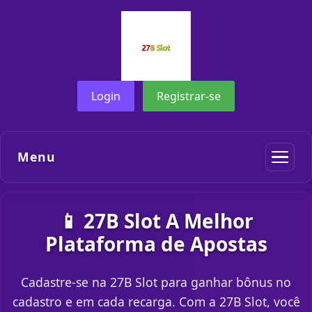
Login
Registrar-se
Menu
📱 27B Slot A Melhor
Plataforma de Apostas
Cadastre-se na 27B Slot para ganhar bônus no
cadastro e em cada recarga. Com a 27B Slot, você