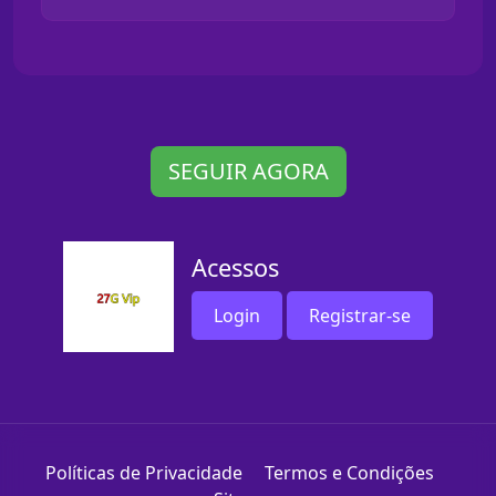
SEGUIR AGORA
Acessos
Login
Registrar-se
Políticas de Privacidade
Termos e Condições