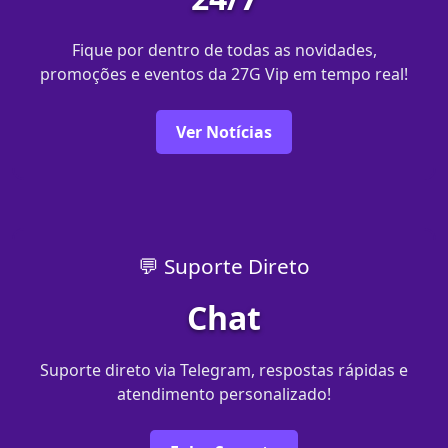
Fique por dentro de todas as novidades,
promoções e eventos da 27G Vip em tempo real!
Ver Notícias
💬 Suporte Direto
Chat
Suporte direto via Telegram, respostas rápidas e
atendimento personalizado!