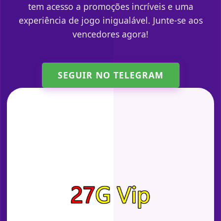
tem acesso a promoções incríveis e uma
experiência de jogo inigualável. Junte-se aos
vencedores agora!
SEGUIR NO TELEGRAM