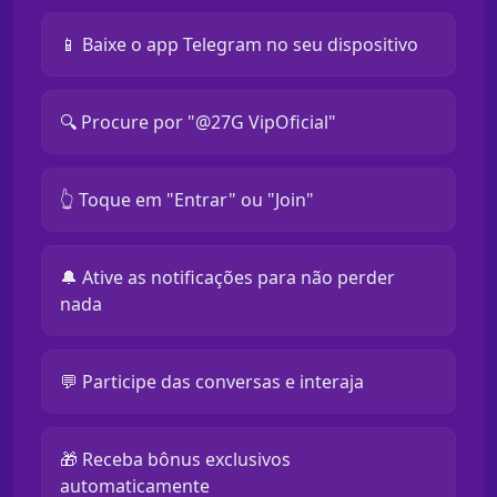
📱 Baixe o app Telegram no seu dispositivo
🔍 Procure por "@27G VipOficial"
👆 Toque em "Entrar" ou "Join"
🔔 Ative as notificações para não perder
nada
💬 Participe das conversas e interaja
🎁 Receba bônus exclusivos
automaticamente