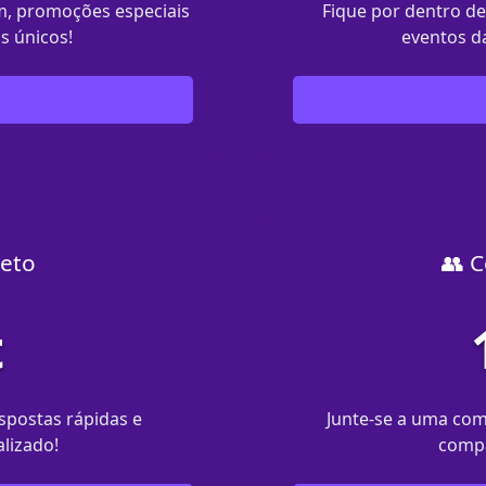
m, promoções especiais
Fique por dentro d
s únicos!
eventos d
reto
👥 
t
espostas rápidas e
Junte-se a uma com
lizado!
compa