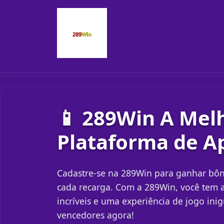
📱 289Win A Mel
Plataforma de A
Cadastre-se na 289Win para ganhar bôn
cada recarga. Com a 289Win, você tem 
incríveis e uma experiência de jogo inig
vencedores agora!