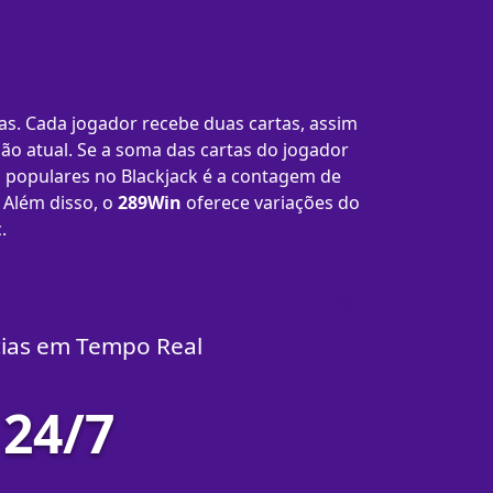
s. Cada jogador recebe duas cartas, assim
mão atual. Se a soma das cartas do jogador
s populares no Blackjack é a contagem de
 Além disso, o
289Win
oferece variações do
.
cias em Tempo Real
24/7