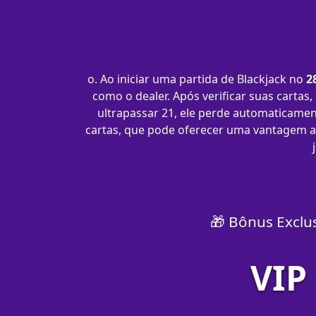
o. Ao iniciar uma partida de Blackjack no
2
como o dealer. Após verificar suas cartas
ultrapassar 21, ele perde automaticamen
cartas, que pode oferecer uma vantagem a
🎁 Bônus Exclu
VIP