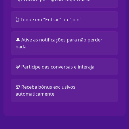
👆 Toque em "Entrar" ou "Join"
🔔 Ative as notificações para não perder
nada
💬 Participe das conversas e interaja
🎁 Receba bônus exclusivos
automaticamente