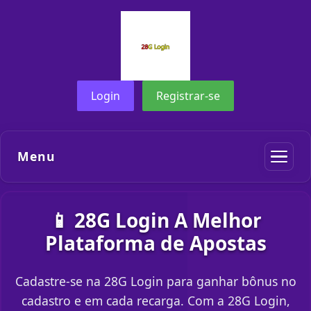
Login
Registrar-se
Menu
📱 28G Login A Melhor
Plataforma de Apostas
Cadastre-se na 28G Login para ganhar bônus no
cadastro e em cada recarga. Com a 28G Login,