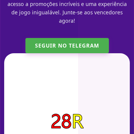
acesso a promoções incríveis e uma experiência
de jogo inigualável. Junte-se aos vencedores
agora!
SEGUIR NO TELEGRAM