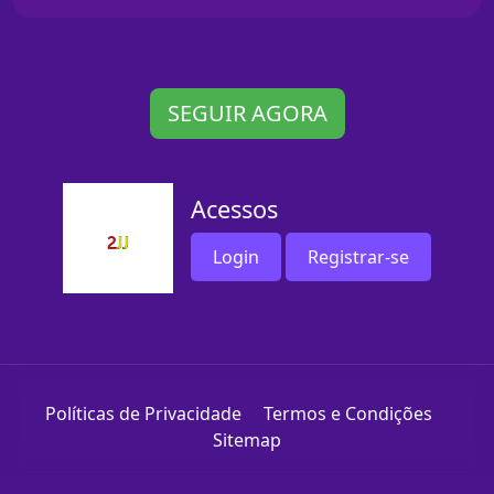
SEGUIR AGORA
Acessos
Login
Registrar-se
Políticas de Privacidade
Termos e Condições
Sitemap