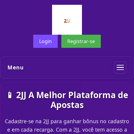
Login
Registrar-se
Menu
📱 2JJ A Melhor Plataforma de
Apostas
Cadastre-se na 2JJ para ganhar bônus no cadastro
e em cada recarga. Com a 2JJ, você tem acesso a