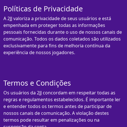
Políticas de Privacidade
A 2JJ valoriza a privacidade de seus usuários e está
empenhada em proteger todas as informações
pessoais fornecidas durante o uso de nossos canais de
comunicação. Todos os dados coletados são utilizados
exclusivamente para fins de melhoria contínua da
experiência de nossos jogadores.
Termos e Condições
Os usuários da 2JJ concordam em respeitar todas as
regras e regulamentos estabelecidos. É importante ler
e entender todos os termos antes de participar de
nossos canais de comunicação. A violação destes
termos pode resultar em penalizações ou na
suspensão da conta.