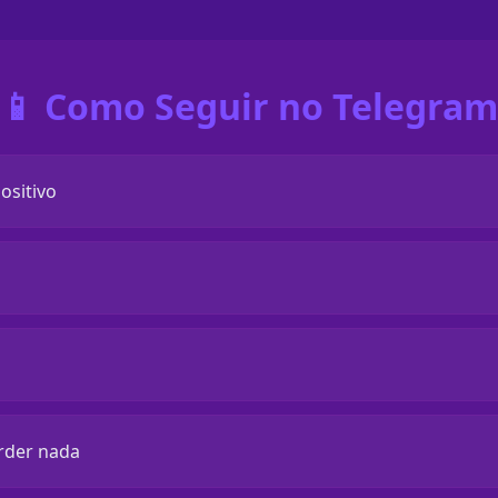
📱 Como Seguir no Telegram
ositivo
erder nada