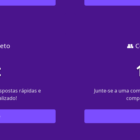
reto
👥 
t
espostas rápidas e
Junte-se a uma com
lizado!
compa
e