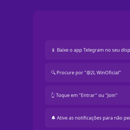
📱 Baixe o app Telegram no seu disp
🔍 Procure por "@2L WinOficial"
👆 Toque em "Entrar" ou "Join"
🔔 Ative as notificações para não p