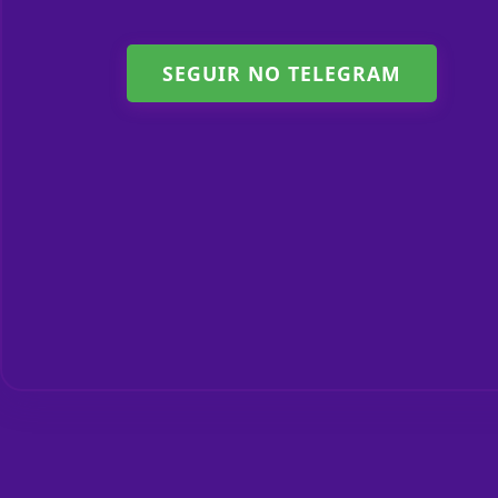
SEGUIR NO TELEGRAM