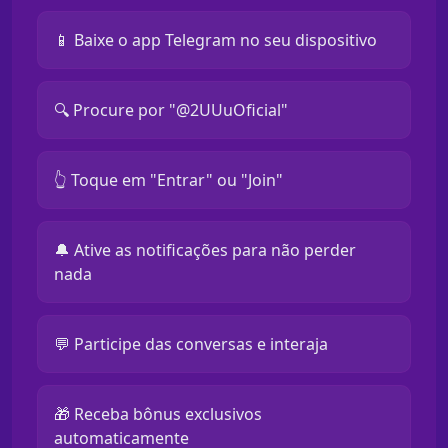
📱 Baixe o app Telegram no seu dispositivo
🔍 Procure por "@2UUuOficial"
👆 Toque em "Entrar" ou "Join"
🔔 Ative as notificações para não perder
nada
💬 Participe das conversas e interaja
🎁 Receba bônus exclusivos
automaticamente