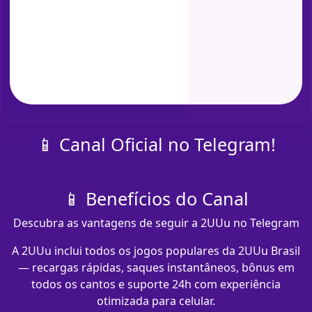
📱 Canal Oficial no Telegram!
📱 Benefícios do Canal
Descubra as vantagens de seguir a 2UUu no Telegram
A 2UUu inclui todos os jogos populares da 2UUu Brasil
— recargas rápidas, saques instantâneos, bônus em
todos os cantos e suporte 24h com experiência
otimizada para celular.