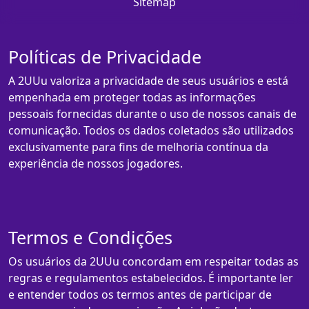
Sitemap
Políticas de Privacidade
A 2UUu valoriza a privacidade de seus usuários e está
empenhada em proteger todas as informações
pessoais fornecidas durante o uso de nossos canais de
comunicação. Todos os dados coletados são utilizados
exclusivamente para fins de melhoria contínua da
experiência de nossos jogadores.
Termos e Condições
Os usuários da 2UUu concordam em respeitar todas as
regras e regulamentos estabelecidos. É importante ler
e entender todos os termos antes de participar de