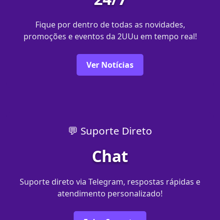
Fique por dentro de todas as novidades,
promoções e eventos da 2UUu em tempo real!
Ver Notícias
💬 Suporte Direto
Chat
Suporte direto via Telegram, respostas rápidas e
atendimento personalizado!