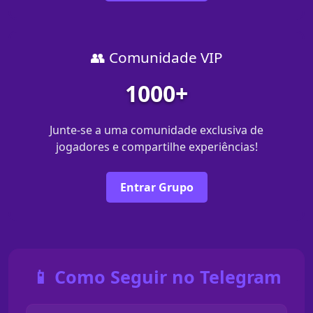
👥 Comunidade VIP
1000+
Junte-se a uma comunidade exclusiva de
jogadores e compartilhe experiências!
Entrar Grupo
📱 Como Seguir no Telegram