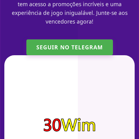
tem acesso a promoções incríveis e uma
experiência de jogo inigualável. Junte-se aos
vencedores agora!
SEGUIR NO TELEGRAM