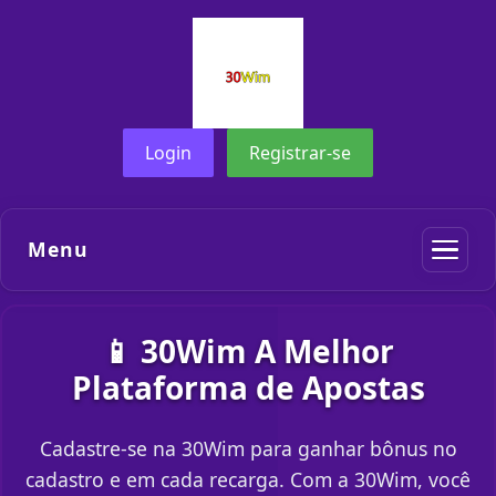
Login
Registrar-se
Menu
📱 30Wim A Melhor
Plataforma de Apostas
Cadastre-se na 30Wim para ganhar bônus no
cadastro e em cada recarga. Com a 30Wim, você