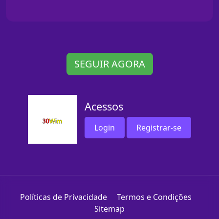
SEGUIR AGORA
Acessos
Login
Registrar-se
Políticas de Privacidade
Termos e Condições
Sitemap