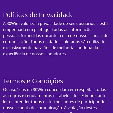
Políticas de Privacidade
A 30Wim valoriza a privacidade de seus usuários e está
empenhada em proteger todas as informações
pessoais fornecidas durante o uso de nossos canais de
comunicação. Todos os dados coletados são utilizados
exclusivamente para fins de melhoria contínua da
experiência de nossos jogadores.
Termos e Condições
Os usuários da 30Wim concordam em respeitar todas
as regras e regulamentos estabelecidos. É importante
ler e entender todos os termos antes de participar de
nossos canais de comunicação. A violação destes