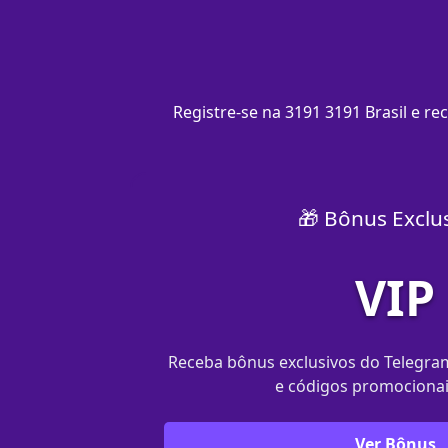
Registre-se na 3191 3191 Brasil e r
🎁 Bônus Exclu
VIP
Receba bônus exclusivos do Telegra
e códigos promocionai
Ver Bônus