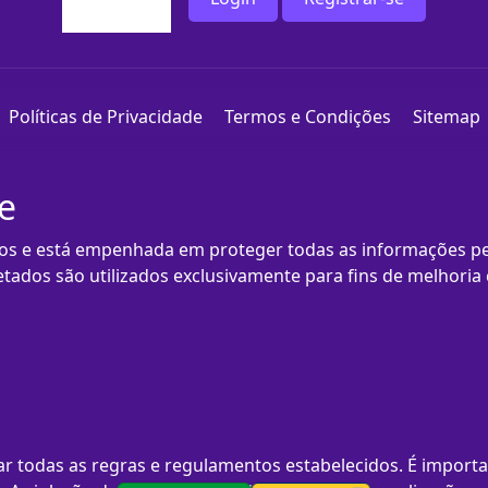
Políticas de Privacidade
Termos e Condições
Sitemap
de
rios e está empenhada em proteger todas as informações p
tados são utilizados exclusivamente para fins de melhoria
 todas as regras e regulamentos estabelecidos. É importa