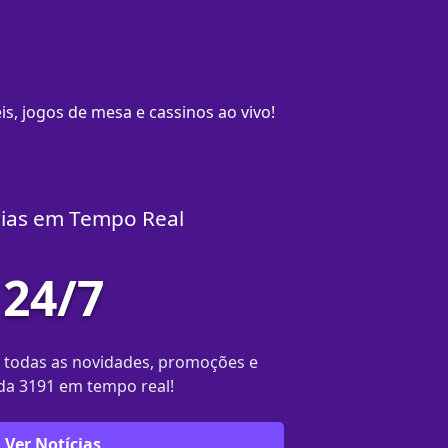
s, jogos de mesa e cassinos ao vivo!
cias em Tempo Real
24/7
e todas as novidades, promoções e
da 3191 em tempo real!
Ver Notícias