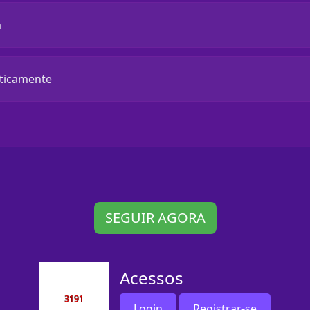
a
aticamente
SEGUIR AGORA
Acessos
Login
Registrar-se