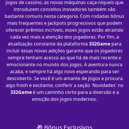
jogos de cassino, as novas máquinas caça-níqueis que
introduzem conceitos inovadores também são
bastante comuns nesta categoria. Com rodadas bônus
mais frequentes e jackpots progressivos que podem
oferecer prêmios incríveis, esses jogos estão atraindo
cada vez mais a atenção dos jogadores. Por fim, a
atualização constante da plataforma
332Game
para
incluir essas novas adições garante que os jogadores
sempre tenham acesso ao que há de mais recente e
emocionante no mundo dos jogos. A aventura nunca
acaba, e sempre há algo novo esperando para ser
descoberto. Se você é um amante de jogos e procura
algo fresh e excitante, conferir a seção 'Novidades' no
332Game
é um caminho certo para a diversão e a
emoção dos jogos modernos.
🎁 Bônus Exclusivos