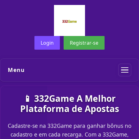
Login
Registrar-se
Menu
📱 332Game A Melhor
Plataforma de Apostas
Cadastre-se na 332Game para ganhar bônus no
cadastro e em cada recarga. Com a 332Game,