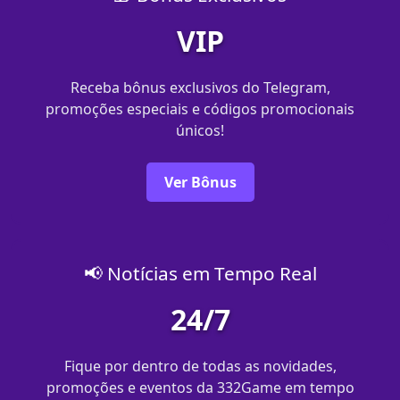
VIP
Receba bônus exclusivos do Telegram,
promoções especiais e códigos promocionais
únicos!
Ver Bônus
📢 Notícias em Tempo Real
24/7
Fique por dentro de todas as novidades,
promoções e eventos da 332Game em tempo