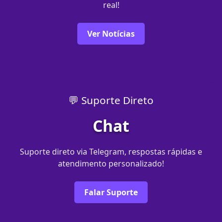
real!
Ver Notícias
💬 Suporte Direto
Chat
Suporte direto via Telegram, respostas rápidas e
atendimento personalizado!
Falar Suporte