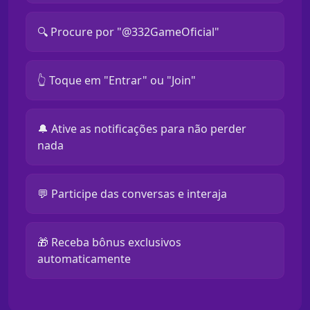
🔍 Procure por "@332GameOficial"
👆 Toque em "Entrar" ou "Join"
🔔 Ative as notificações para não perder
nada
💬 Participe das conversas e interaja
🎁 Receba bônus exclusivos
automaticamente