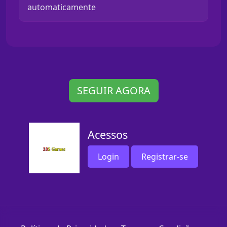
automaticamente
SEGUIR AGORA
Acessos
Login
Registrar-se