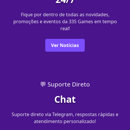
Fique por dentro de todas as novidades,
promoções e eventos da 33S Games em tempo
real!
Ver Notícias
💬 Suporte Direto
Chat
Suporte direto via Telegram, respostas rápidas e
atendimento personalizado!