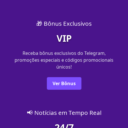
🎁 Bônus Exclusivos
VIP
Receba bônus exclusivos do Telegram,
promoções especiais e códigos promocionais
únicos!
Ver Bônus
📢 Notícias em Tempo Real
24/7