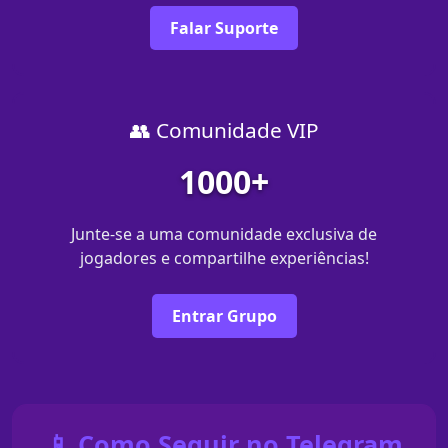
Falar Suporte
👥 Comunidade VIP
1000+
Junte-se a uma comunidade exclusiva de
jogadores e compartilhe experiências!
Entrar Grupo
📱 Como Seguir no Telegram