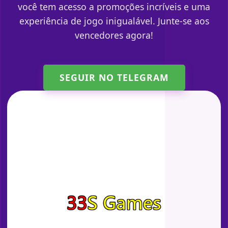
você tem acesso a promoções incríveis e uma
experiência de jogo inigualável. Junte-se aos
vencedores agora!
SEGUIR NO TELEGRAM