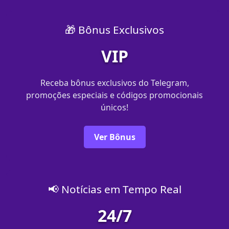
🎁 Bônus Exclusivos
VIP
Receba bônus exclusivos do Telegram,
promoções especiais e códigos promocionais
únicos!
Ver Bônus
📢 Notícias em Tempo Real
24/7