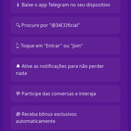
📱 Baixe o app Telegram no seu dispositivo
🔍 Procure por "@34COficial"
👆 Toque em "Entrar" ou "Join"
🔔 Ative as notificações para não perder
nada
💬 Participe das conversas e interaja
🎁 Receba bônus exclusivos
automaticamente