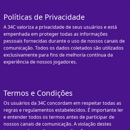
Políticas de Privacidade
A 34C valoriza a privacidade de seus usuários e está
empenhada em proteger todas as informações
pessoais fornecidas durante o uso de nossos canais de
comunicação. Todos os dados coletados são utilizados
exclusivamente para fins de melhoria contínua da
experiência de nossos jogadores.
Termos e Condições
Os usuários da 34C concordam em respeitar todas as
regras e regulamentos estabelecidos. É importante ler
e entender todos os termos antes de participar de
nossos canais de comunicação. A violação destes