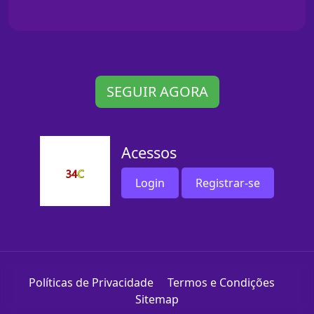
SEGUIR AGORA
Acessos
Login
Registrar-se
Políticas de Privacidade
Termos e Condições
Sitemap