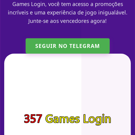
Games Login, você tem acesso a promoções
incríveis e uma experiência de jogo inigualável.
Junte-se aos vencedores agora!
SEGUIR NO TELEGRAM