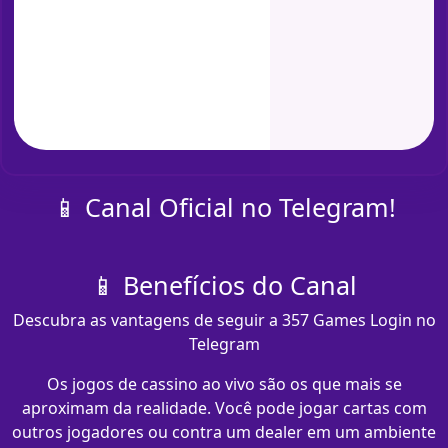
📱 Canal Oficial no Telegram!
📱 Benefícios do Canal
Descubra as vantagens de seguir a 357 Games Login no
Telegram
Os jogos de cassino ao vivo são os que mais se
aproximam da realidade. Você pode jogar cartas com
outros jogadores ou contra um dealer em um ambiente