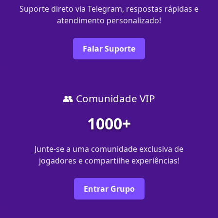
Suporte direto via Telegram, respostas rápidas e
atendimento personalizado!
Falar Suporte
👥 Comunidade VIP
1000+
Junte-se a uma comunidade exclusiva de
jogadores e compartilhe experiências!
Entrar Grupo