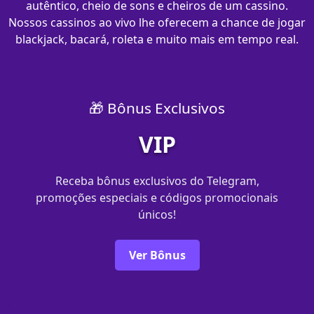
autêntico, cheio de sons e cheiros de um cassino.
Nossos cassinos ao vivo lhe oferecem a chance de jogar
blackjack, bacará, roleta e muito mais em tempo real.
🎁 Bônus Exclusivos
VIP
Receba bônus exclusivos do Telegram,
promoções especiais e códigos promocionais
únicos!
Ver Bônus