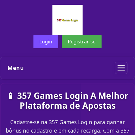
Login
Registrar-se
Menu
📱 357 Games Login A Melhor
Plataforma de Apostas
Cadastre-se na 357 Games Login para ganhar
bônus no cadastro e em cada recarga. Com a 357