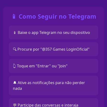
📱 Como Seguir no Telegram
📱 Baixe o app Telegram no seu dispositivo
🔍 Procure por "@357 Games LoginOficial"
👆 Toque em "Entrar" ou "Join"
🔔 Ative as notificações para não perder
nada
💬 Participe das conversas e interaja