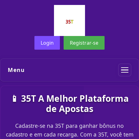
Login
Registrar-se
Menu
📱 35T A Melhor Plataforma
de Apostas
Cadastre-se na 35T para ganhar bônus no
cadastro e em cada recarga. Com a 35T, você tem