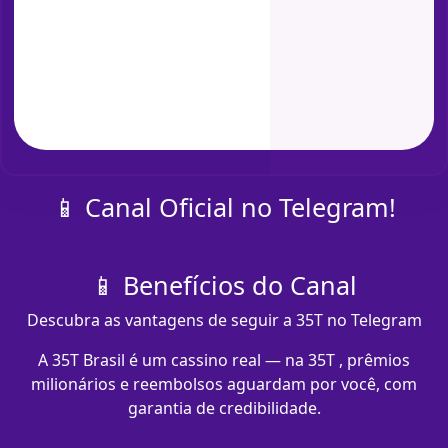
📱 Canal Oficial no Telegram!
📱 Benefícios do Canal
Descubra as vantagens de seguir a 35T no Telegram
A 35T Brasil é um cassino real — na 35T , prêmios
milionários e reembolsos aguardam por você, com
garantia de credibilidade.