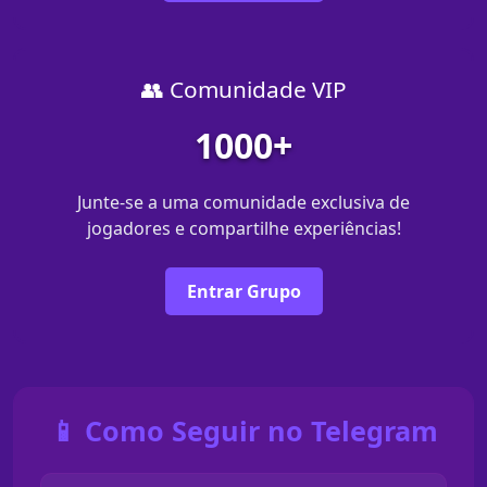
👥 Comunidade VIP
1000+
Junte-se a uma comunidade exclusiva de
jogadores e compartilhe experiências!
Entrar Grupo
📱 Como Seguir no Telegram