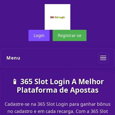
Login
Registrar-se
Menu
📱 365 Slot Login A Melhor
Plataforma de Apostas
Cadastre-se na 365 Slot Login para ganhar bônus
no cadastro e em cada recarga. Com a 365 Slot