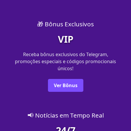
🎁 Bônus Exclusivos
VIP
Receba bônus exclusivos do Telegram,
promoções especiais e códigos promocionais
únicos!
Ver Bônus
📢 Notícias em Tempo Real
24/7