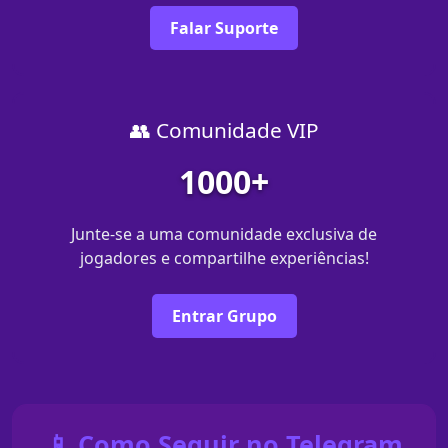
Falar Suporte
👥 Comunidade VIP
1000+
Junte-se a uma comunidade exclusiva de
jogadores e compartilhe experiências!
Entrar Grupo
📱 Como Seguir no Telegram