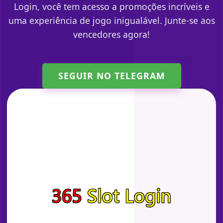
Login, você tem acesso a promoções incríveis e
uma experiência de jogo inigualável. Junte-se aos
vencedores agora!
SEGUIR NO TELEGRAM