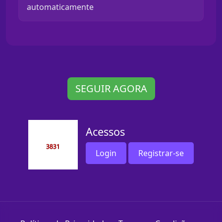
automaticamente
SEGUIR AGORA
Acessos
Login
Registrar-se