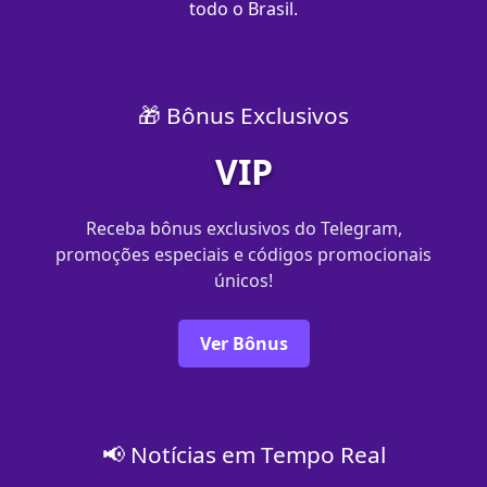
todo o Brasil.
🎁 Bônus Exclusivos
VIP
Receba bônus exclusivos do Telegram,
promoções especiais e códigos promocionais
únicos!
Ver Bônus
📢 Notícias em Tempo Real