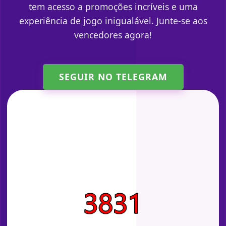
tem acesso a promoções incríveis e uma
experiência de jogo inigualável. Junte-se aos
vencedores agora!
SEGUIR NO TELEGRAM