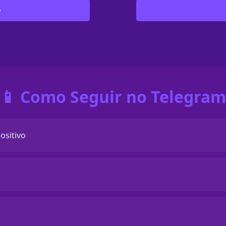
e
📱 Como Seguir no Telegram
ositivo