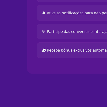
🔔 Ative as notificações para não p
💬 Participe das conversas e interaj
🎁 Receba bônus exclusivos autom