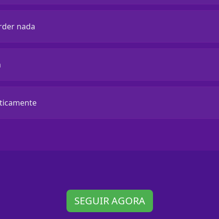
erder nada
a
aticamente
SEGUIR AGORA