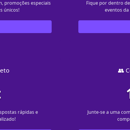
m, promoções especiais
Fique por dentro d
s únicos!
eventos da
reto
👥 
t
espostas rápidas e
Junte-se a uma com
lizado!
compa