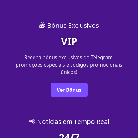
🎁 Bônus Exclusivos
VIP
Receba bônus exclusivos do Telegram,
promoções especiais e códigos promocionais
únicos!
Ver Bônus
📢 Notícias em Tempo Real
24/7