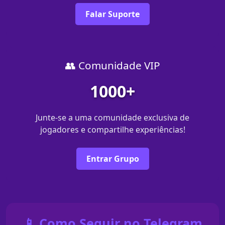
Falar Suporte
👥 Comunidade VIP
1000+
Junte-se a uma comunidade exclusiva de
jogadores e compartilhe experiências!
Entrar Grupo
📱 Como Seguir no Telegram