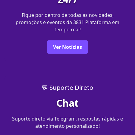
Fique por dentro de todas as novidades,
promoções e eventos da 3831 Plataforma em
tempo real!
Ver Notícias
💬 Suporte Direto
Chat
Suporte direto via Telegram, respostas rápidas e
atendimento personalizado!