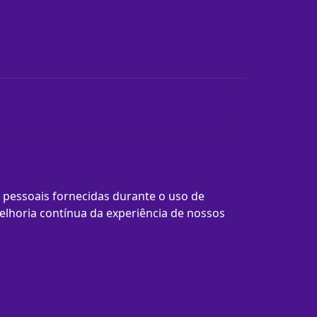
 pessoais fornecidas durante o uso de
elhoria contínua da experiência de nossos