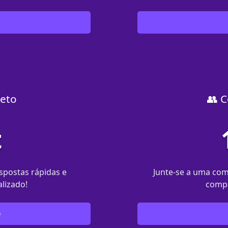
reto
👥 
t
espostas rápidas e
Junte-se a uma com
lizado!
compa
e