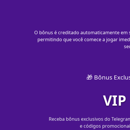
O bônus é creditado automaticamente em s
permitindo que você comece a jogar imed
se
🎁 Bônus Exclu
VIP
Receba bônus exclusivos do Telegra
e códigos promocionai