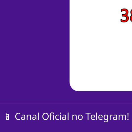
📱 Canal Oficial no Telegram!