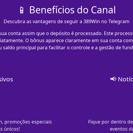
📱 Benefícios do Canal
Descubra as vantagens de seguir a 389Win no Telegram
ua conta assim que o depósito é processado. Este process
iatamente. O bônus aparece claramente em sua conta com
u saldo principal para facilitar o controle e a gestão de fund
sivos
📢 Notí
m, promoções especiais
Fique por dentro d
s únicos!
eventos d