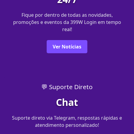
Fique por dentro de todas as novidades,
promoções e eventos da 399W Login em tempo
real!
Ver Notícias
💬 Suporte Direto
Chat
Suporte direto via Telegram, respostas rápidas e
atendimento personalizado!