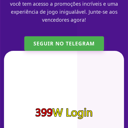
você tem acesso a promoções incríveis e uma
experiência de jogo inigualável. Junte-se aos
vencedores agora!
SEGUIR NO TELEGRAM