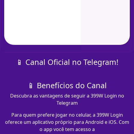
📱 Canal Oficial no Telegram!
📱 Benefícios do Canal
Descubra as vantagens de seguir a 399W Login no
Telegram
Para quem prefere jogar no celular, a 399W Login
oferece um aplicativo próprio para Android e iOS. Com
o app você tem acesso a