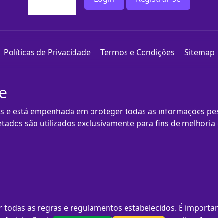
Políticas de Privacidade
Termos e Condições
Sitemap
de
ios e está empenhada em proteger todas as informações pe
tados são utilizados exclusivamente para fins de melhoria
todas as regras e regulamentos estabelecidos. É importan