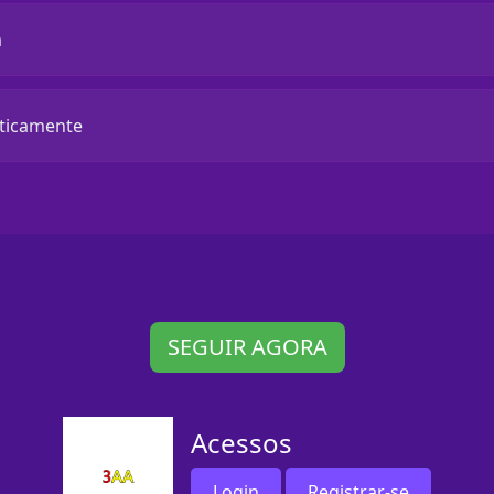
a
aticamente
SEGUIR AGORA
Acessos
Login
Registrar-se