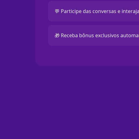
💬 Participe das conversas e interaj
🎁 Receba bônus exclusivos autom