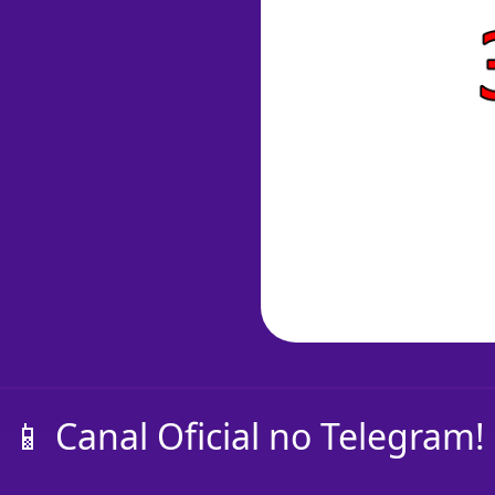
📱 Canal Oficial no Telegram!