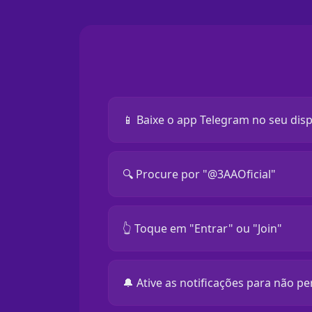
📱 Baixe o app Telegram no seu disp
🔍 Procure por "@3AAOficial"
👆 Toque em "Entrar" ou "Join"
🔔 Ative as notificações para não p