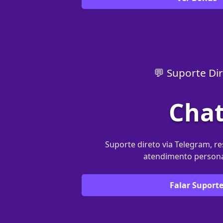
💬 Suporte Di
Cha
Suporte direto via Telegram, r
atendimento persona
Falar Suport