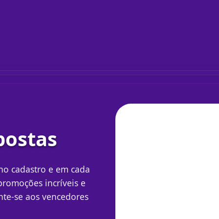
postas
no cadastro e em cada
promoções incríveis e
unte-se aos vencedores