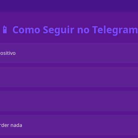
📱 Como Seguir no Telegram
ositivo
erder nada