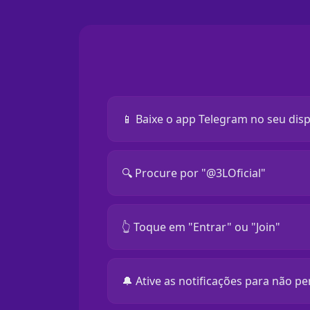
📱 Baixe o app Telegram no seu disp
🔍 Procure por "@3LOficial"
👆 Toque em "Entrar" ou "Join"
🔔 Ative as notificações para não p