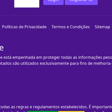
Políticas de Privacidade
Termos e Condições
Sitemap
de
os e está empenhada em proteger todas as informações pess
tados são utilizados exclusivamente para fins de melhoria
odas as regras e regulamentos estabelecidos. É importante