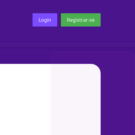
Login
Registrar-se