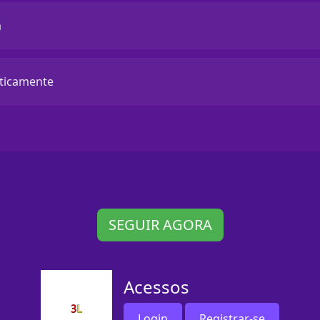
a
aticamente
SEGUIR AGORA
Acessos
Login
Registrar-se