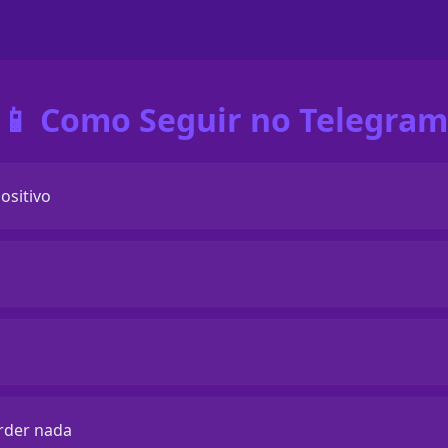
📱 Como Seguir no Telegram
ositivo
erder nada