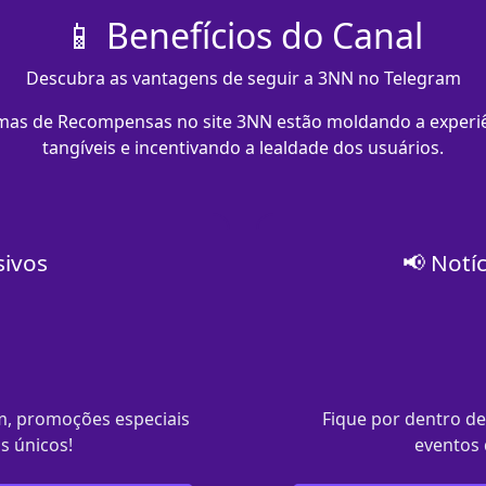
📱 Benefícios do Canal
Descubra as vantagens de seguir a 3NN no Telegram
as de Recompensas no site 3NN estão moldando a experiên
tangíveis e incentivando a lealdade dos usuários.
sivos
📢 Notí
m, promoções especiais
Fique por dentro d
s únicos!
eventos 