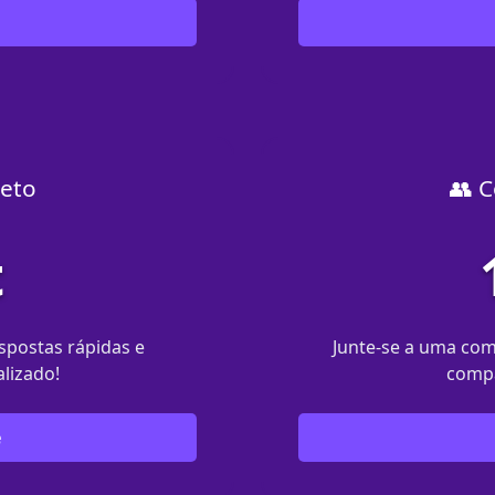
reto
👥 
t
espostas rápidas e
Junte-se a uma com
lizado!
compa
e