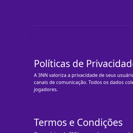
Políticas de Privacida
A 3NN valoriza a privacidade de seus usuá
canais de comunicação. Todos os dados cole
jogadores.
Termos e Condições