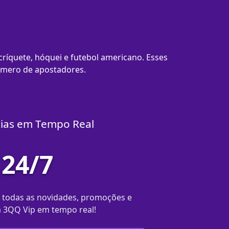
 críquete, hóquei e futebol americano. Esses
úmero de apostadores.
cias em Tempo Real
24/7
e todas as novidades, promoções e
a 3QQ Vip em tempo real!