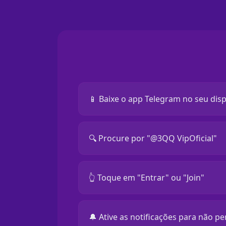
📱 Baixe o app Telegram no seu disp
🔍 Procure por "@3QQ VipOficial"
👆 Toque em "Entrar" ou "Join"
🔔 Ative as notificações para não p