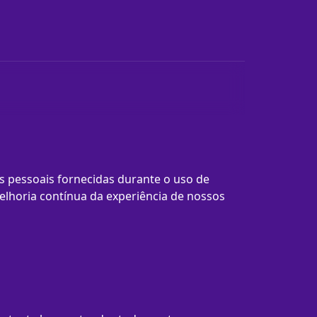
s pessoais fornecidas durante o uso de
elhoria contínua da experiência de nossos