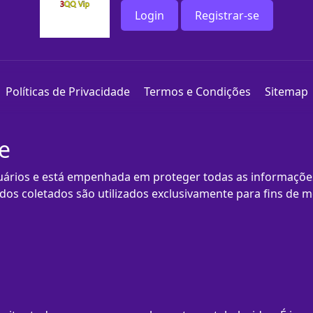
Login
Registrar-se
Políticas de Privacidade
Termos e Condições
Sitemap
de
suários e está empenhada em proteger todas as informaçõe
os coletados são utilizados exclusivamente para fins de m