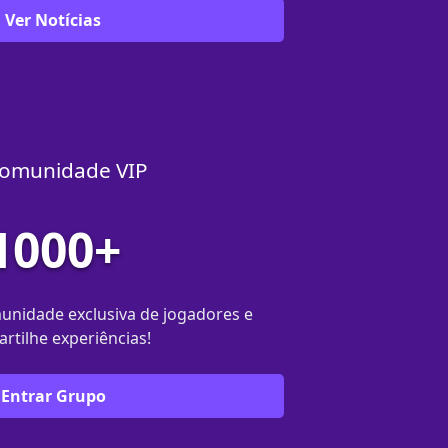
Ver Notícias
Comunidade VIP
1000+
unidade exclusiva de jogadores e
rtilhe experiências!
Entrar Grupo