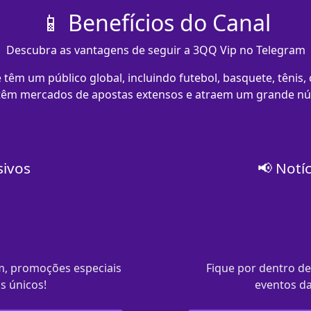
📱 Benefícios do Canal
Descubra as vantagens de seguir a 3QQ Vip no Telegram
têm um público global, incluindo futebol, basquete, tênis,
têm mercados de apostas extensos e atraem um grande n
sivos
📢 Notí
m, promoções especiais
Fique por dentro d
s únicos!
eventos d