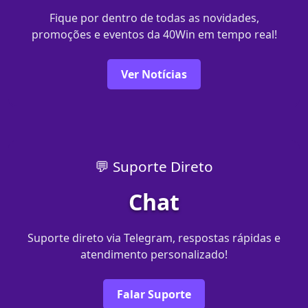
Fique por dentro de todas as novidades,
promoções e eventos da 40Win em tempo real!
Ver Notícias
💬 Suporte Direto
Chat
Suporte direto via Telegram, respostas rápidas e
atendimento personalizado!
Falar Suporte