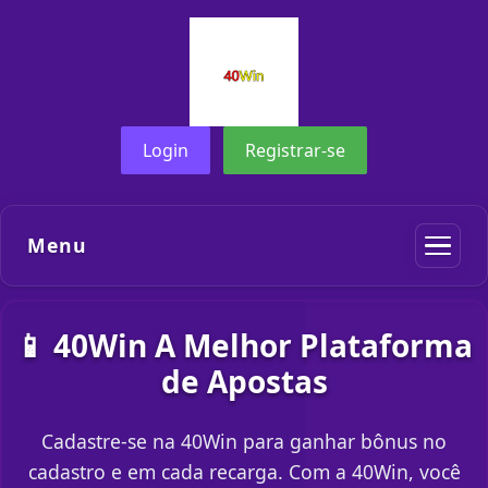
Login
Registrar-se
Menu
📱 40Win A Melhor Plataforma
de Apostas
Cadastre-se na 40Win para ganhar bônus no
cadastro e em cada recarga. Com a 40Win, você