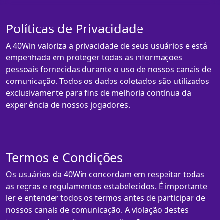
Políticas de Privacidade
A 40Win valoriza a privacidade de seus usuários e está
empenhada em proteger todas as informações
pessoais fornecidas durante o uso de nossos canais de
comunicação. Todos os dados coletados são utilizados
exclusivamente para fins de melhoria contínua da
experiência de nossos jogadores.
Termos e Condições
Os usuários da 40Win concordam em respeitar todas
as regras e regulamentos estabelecidos. É importante
ler e entender todos os termos antes de participar de
nossos canais de comunicação. A violação destes