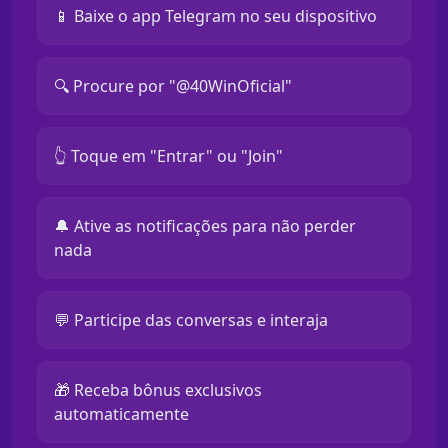
📱 Baixe o app Telegram no seu dispositivo
🔍 Procure por "@40WinOficial"
👆 Toque em "Entrar" ou "Join"
🔔 Ative as notificações para não perder
nada
💬 Participe das conversas e interaja
🎁 Receba bônus exclusivos
automaticamente