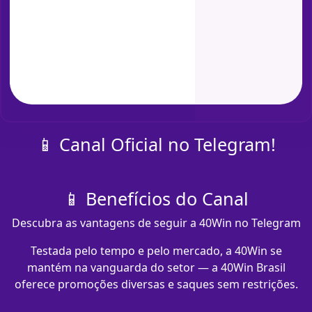
📱 Canal Oficial no Telegram!
📱 Benefícios do Canal
Descubra as vantagens de seguir a 40Win no Telegram
Testada pelo tempo e pelo mercado, a 40Win se
mantém na vanguarda do setor — a 40Win Brasil
oferece promoções diversas e saques sem restrições.