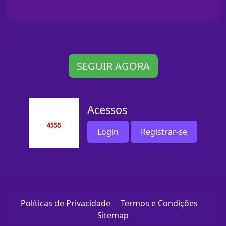
SEGUIR AGORA
Acessos
Login
Registrar-se
Políticas de Privacidade
Termos e Condições
Sitemap