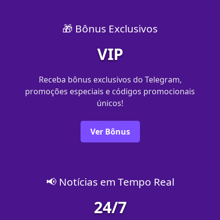
🎁 Bônus Exclusivos
VIP
Receba bônus exclusivos do Telegram,
promoções especiais e códigos promocionais
únicos!
Ver Bônus
📢 Notícias em Tempo Real
24/7