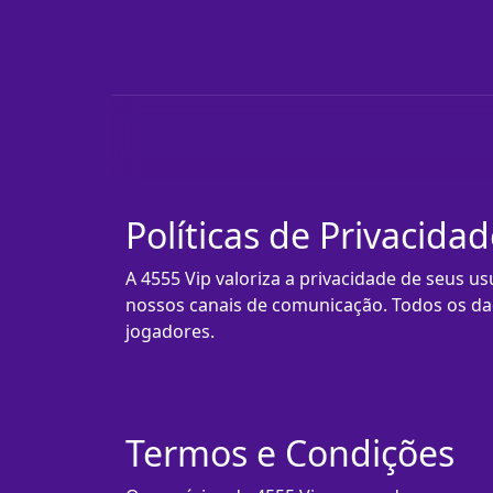
Políticas de Privacida
A 4555 Vip valoriza a privacidade de seus 
nossos canais de comunicação. Todos os dad
jogadores.
Termos e Condições