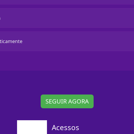
a
aticamente
SEGUIR AGORA
Acessos