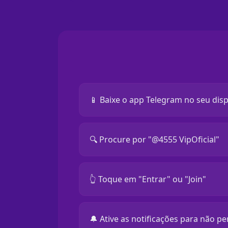
📱 Baixe o app Telegram no seu disp
🔍 Procure por "@4555 VipOficial"
👆 Toque em "Entrar" ou "Join"
🔔 Ative as notificações para não p