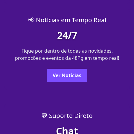
📢 Notícias em Tempo Real
24/7
Fique por dentro de todas as novidades,
promoções e eventos da 48Pg em tempo real!
Ver Notícias
💬 Suporte Direto
Chat